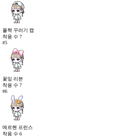
폴짝 꾸러기 캡
착용 수
7
#
5
꽃잎 리본
착용 수
7
#
6
메르헨 프린스
착용 수
6