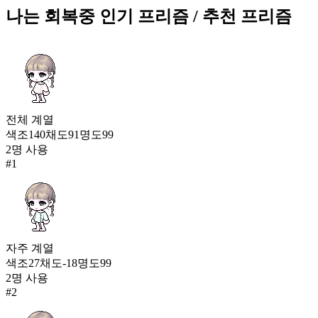
474
나는 회복중
인기 프리즘
/ 추천 프리즘
202
지식의 탐색자(남)
474
205
나는 회복중
전체
계열
473
206
색조
140
채도
91
명도
99
2
명 사용
영웅 아란 아머(여)
#
1
472
207
돌의 정령 우비
467
208
자주
계열
색조
27
채도
-18
명도
99
핑크 큐티 비키니(여)
2
명 사용
464
#
2
208