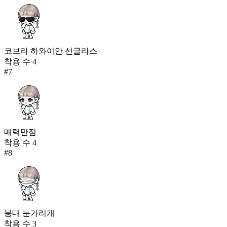
코브라 하와이안 선글라스
착용 수
4
#
7
매력만점
착용 수
4
#
8
붕대 눈가리개
착용 수
3