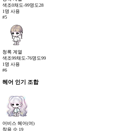
색조
0
채도
-99
명도
28
1
명 사용
#
5
청록
계열
색조
99
채도
-76
명도
99
1
명 사용
#
6
헤어
인기 조합
어비스 헤어(여)
착용 수
19