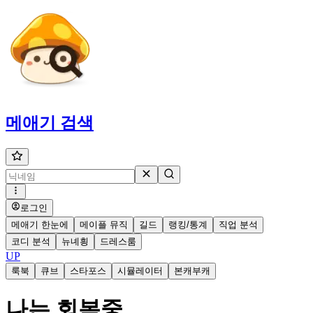
메애기
검색
로그인
메애기 한눈에
메이플 뮤직
길드
랭킹/통계
직업 분석
코디 분석
뉴녜힁
드레스룸
UP
룩북
큐브
스타포스
시뮬레이터
본캐부캐
나는 회복중