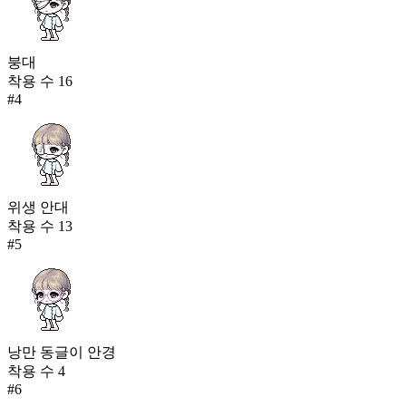
붕대
착용 수
16
#
4
위생 안대
착용 수
13
#
5
낭만 동글이 안경
착용 수
4
#
6