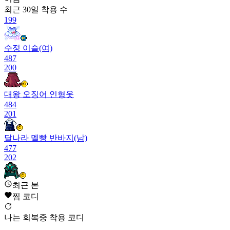
최근 30일
착용 수
199
수정 이슬(여)
487
200
대왕 오징어 인형옷
484
201
달나라 멜빵 반바지(남)
477
202
최근 본
버터플라이 케이프 슈트
474
찜 코디
202
나는 회복중 착용 코디
동글 루돌프 인형옷