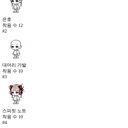
은호
착용 수
12
#
2
대머리 가발
착용 수
10
#
3
스피릿 노트
착용 수
10
#
4