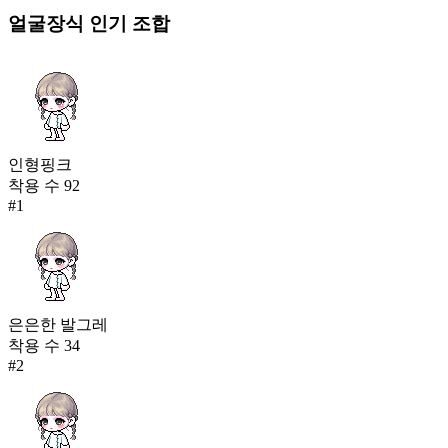
얼굴장식
인기 조합
인형핑크
착용 수
92
#
1
은은한 발그레
착용 수
34
#
2