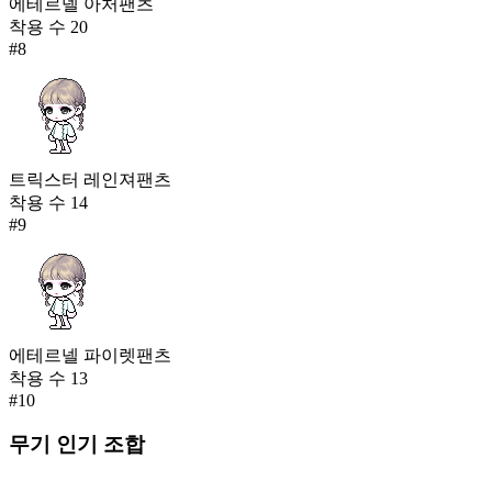
에테르넬 아처팬츠
착용 수
20
#
8
트릭스터 레인져팬츠
착용 수
14
#
9
에테르넬 파이렛팬츠
착용 수
13
#
10
무기
인기 조합