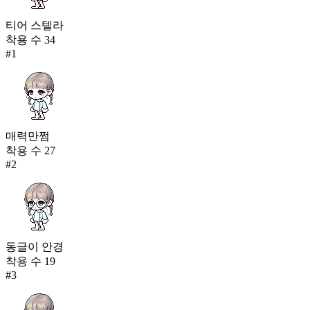
티어 스텔라
착용 수
34
#
1
매력만쩜
착용 수
27
#
2
동글이 안경
착용 수
19
#
3