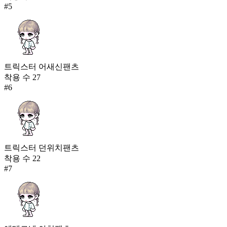
#
5
트릭스터 어새신팬츠
착용 수
27
#
6
트릭스터 던위치팬츠
착용 수
22
#
7