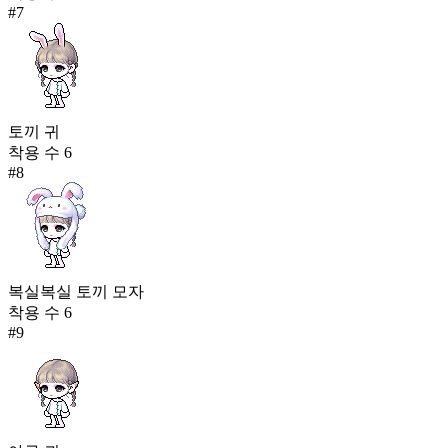
#
7
토끼 귀
착용 수
6
#
8
복실복실 토끼 모자
착용 수
6
#
9