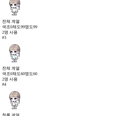
모험가 캡틴 갑옷(여)
464
210
카나오의 옷
전체
계열
463
색조
0
채도
99
명도
99
211
2
명 사용
#
3
데굴데굴 오아시스 탐사대원(남)
462
전체
계열
색조
0
채도
60
명도
60
2
명 사용
#
4
청록
계열