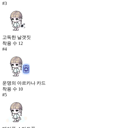
#
3
고독한 날갯짓
착용 수
12
#
4
운명의 아르카나 카드
착용 수
10
#
5