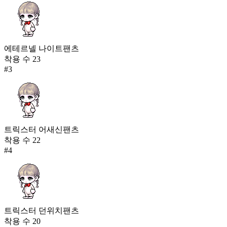
에테르넬 나이트팬츠
착용 수
23
#
3
트릭스터 어새신팬츠
착용 수
22
#
4
트릭스터 던위치팬츠
착용 수
20