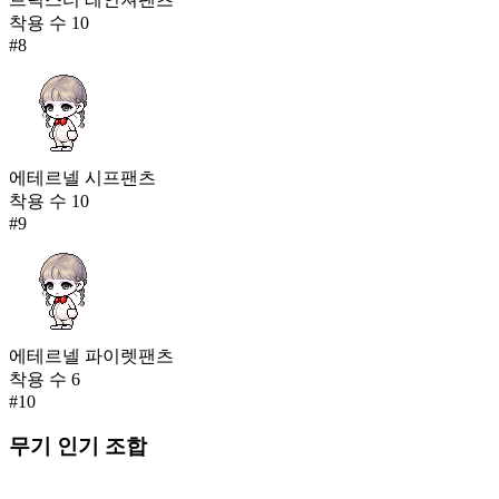
착용 수
10
#
8
에테르넬 시프팬츠
착용 수
10
#
9
에테르넬 파이렛팬츠
착용 수
6
#
10
무기
인기 조합