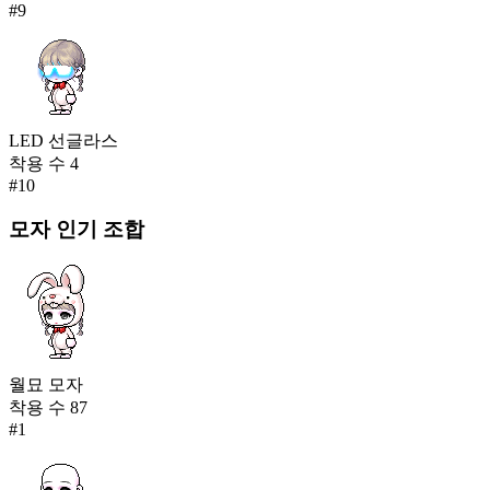
#
9
LED 선글라스
착용 수
4
#
10
모자
인기 조합
월묘 모자
착용 수
87
#
1