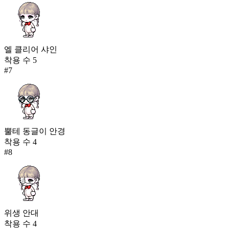
엘 클리어 샤인
착용 수
5
#
7
뿔테 동글이 안경
착용 수
4
#
8
위생 안대
착용 수
4