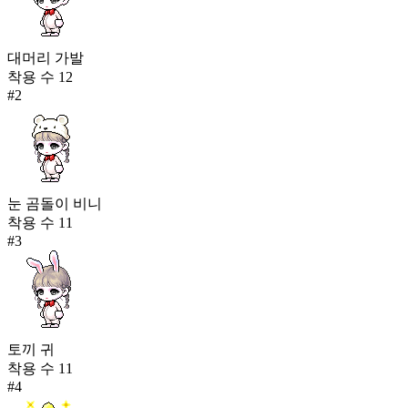
대머리 가발
착용 수
12
#
2
눈 곰돌이 비니
착용 수
11
#
3
토끼 귀
착용 수
11
#
4