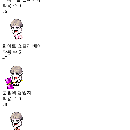
착용 수
9
#
6
화이트 쇼콜라 베어
착용 수
6
#
7
분홍색 뿅망치
착용 수
6
#
8