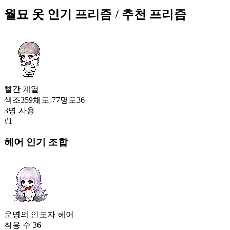
235
월묘 옷
인기 프리즘
/ 추천 프리즘
파멸의 계약(남)
417
236
월묘 옷
416
빨간
계열
237
색조
359
채도
-77
명도
36
3
명 사용
미스터리 스펠(여)
#
1
408
237
헤어
인기 조합
스트리트댄서 한벌옷(남)
408
239
달빛 소르베(남)
407
240
운명의 인도자 헤어
착용 수
36
검정콩 복슬양 한벌옷