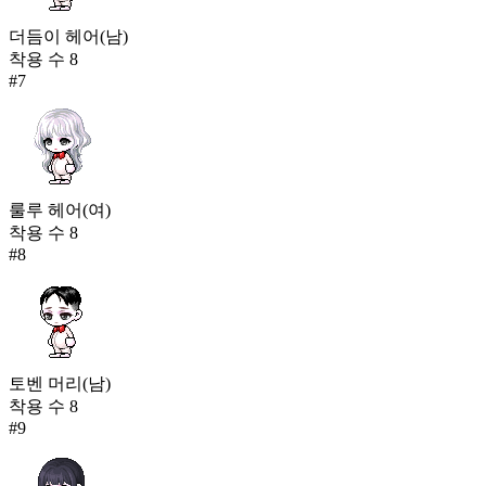
더듬이 헤어(남)
착용 수
8
#
7
룰루 헤어(여)
착용 수
8
#
8
토벤 머리(남)
착용 수
8
#
9