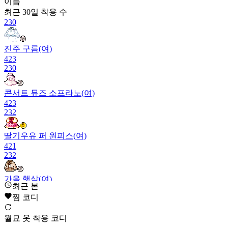
이름
최근 30일
착용 수
230
진주 구름(여)
423
230
콘서트 뮤즈 소프라노(여)
423
232
딸기우유 퍼 원피스(여)
421
232
가을 햇살(여)
최근 본
421
찜 코디
234
매지컬 드레스(여)
월묘 옷 착용 코디
420