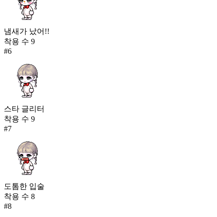
냄새가 났어!!
착용 수
9
#
6
스타 글리터
착용 수
9
#
7
도톰한 입술
착용 수
8
#
8