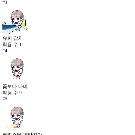
#
3
슈퍼 참치
착용 수
11
#
4
꽃보다 나비
착용 수
9
#
5
크리스탈 판타지아