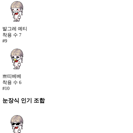
발그레 예티
착용 수
7
#
9
쁘띠베베
착용 수
6
#
10
눈장식
인기 조합