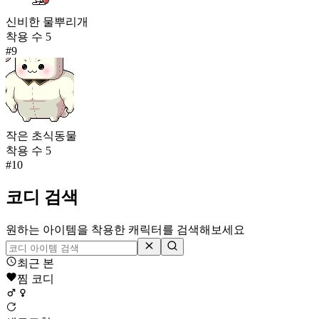
신비한 물뿌리개
착용 수
5
#
9
작은 초식동물
착용 수
5
#
10
코디 검색
원하는 아이템을 착용한 캐릭터를 검색해보세요
최근 본
찜 코디