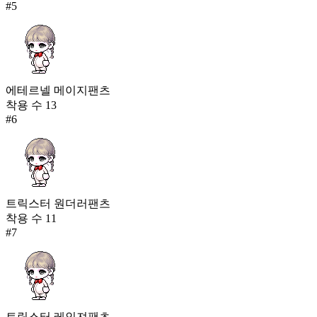
#
5
에테르넬 메이지팬츠
착용 수
13
#
6
트릭스터 원더러팬츠
착용 수
11
#
7
트릭스터 레인져팬츠