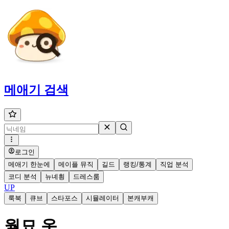
메애기
검색
로그인
메애기 한눈에
메이플 뮤직
길드
랭킹/통계
직업 분석
코디 분석
뉴녜힁
드레스룸
UP
룩북
큐브
스타포스
시뮬레이터
본캐부캐
월묘 옷