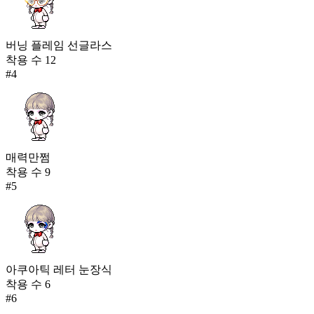
버닝 플레임 선글라스
착용 수
12
#
4
매력만쩜
착용 수
9
#
5
아쿠아틱 레터 눈장식
착용 수
6
#
6