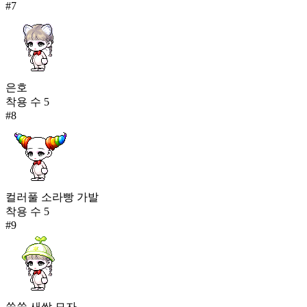
#
7
은호
착용 수
5
#
8
컬러풀 소라빵 가발
착용 수
5
#
9
쑥쑥 새싹 모자