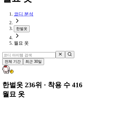
코디 분석
한벌옷
월묘 옷
전체 기간
최근 30일
한벌옷 236위
· 착용 수 416
월묘 옷