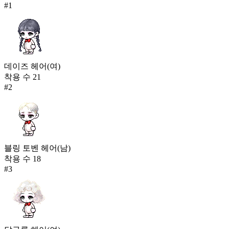
#
1
402
241
한겨울 뽀글 후드
399
242
데이즈 헤어(여)
차원 감시자(남)
착용 수
21
394
#
2
블링 토벤 헤어(남)
착용 수
18
#
3