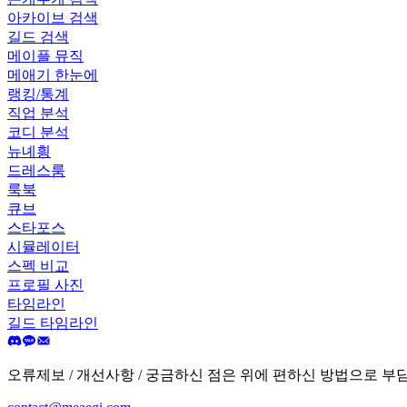
아카이브 검색
길드 검색
메이플 뮤직
메애기 한눈에
랭킹/통계
직업 분석
코디 분석
뉴녜힁
드레스룸
룩북
큐브
스타포스
시뮬레이터
스펙 비교
프로필 사진
타임라인
길드 타임라인
오류제보 / 개선사항 / 궁금하신 점은 위에 편하신 방법으로 부