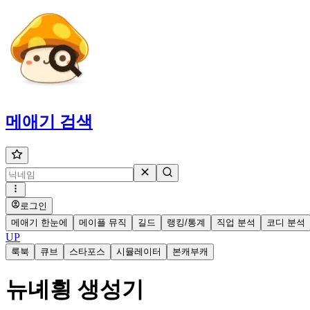
메애기
검색
로그인
메애기 한눈에
메이플 뮤직
길드
랭킹/통계
직업 분석
코디 분석
UP
룩북
큐브
스타포스
시뮬레이터
본캐부캐
뉴녜힁 생성기