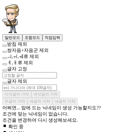
일반모드
조합모드
직접입력
받침 제외
쌍자음+자음군 제외
ㅢ,ㅟ,ㅞ류 제외
ㅔ,ㅐ류 제외
글자 고정
글자 제외
다섯글자 가챠
여섯글자 가챠
두글자 가챠
세글자 가챠
네글자 가챠
어쩌면... 맘에 드는 닉네임이 생성 가능할지도??
조건에 맞는 닉네임이 없습니다.
조건을 변경하여 다시 생성해보세요.
확인 중