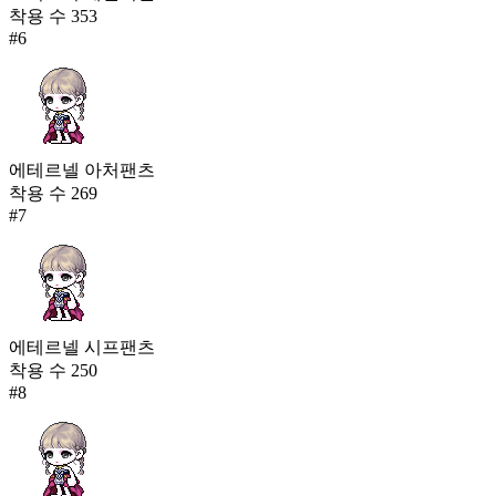
착용 수
353
#
6
에테르넬 아처팬츠
착용 수
269
#
7
에테르넬 시프팬츠
착용 수
250
#
8