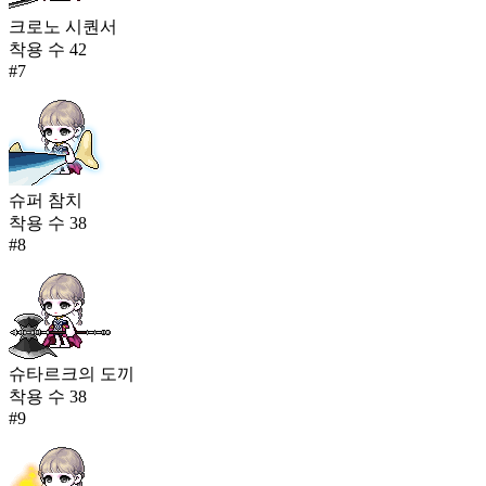
크로노 시퀀서
착용 수
42
#
7
슈퍼 참치
착용 수
38
#
8
슈타르크의 도끼
착용 수
38
#
9