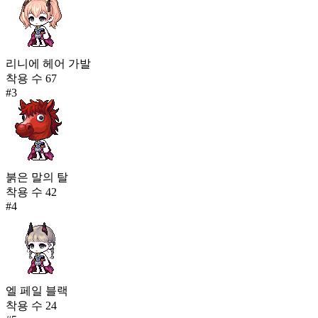
리니에 헤어 가발
착용 수
67
#
3
붉은 말의 탈
착용 수
42
#
4
엘 페일 블랙
착용 수
24