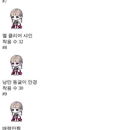
#
7
엘 클리어 샤인
착용 수
32
#
8
낭만 동글이 안경
착용 수
30
#
9
매력만쩜