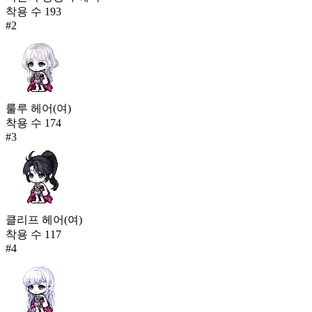
퀸 오브 테네브라(여)
착용 수
193
4,932
#
2
760
궁정 예술가(여)
4,921
761
룰루 헤어(여)
마법학교 보라 교복(남)
착용 수
174
4,918
#
3
클리프 헤어(여)
착용 수
117
#
4