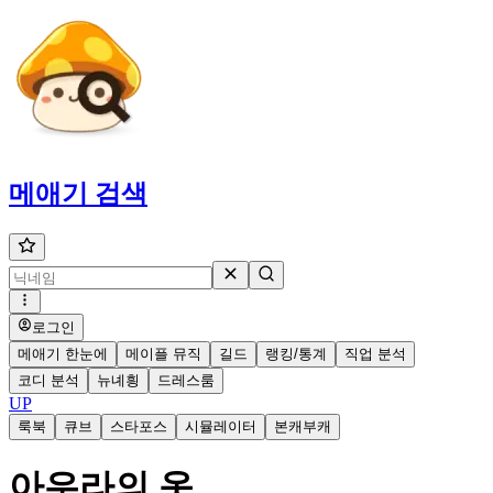
메애기
검색
로그인
메애기 한눈에
메이플 뮤직
길드
랭킹/통계
직업 분석
코디 분석
뉴녜힁
드레스룸
UP
룩북
큐브
스타포스
시뮬레이터
본캐부캐
아우라의 옷