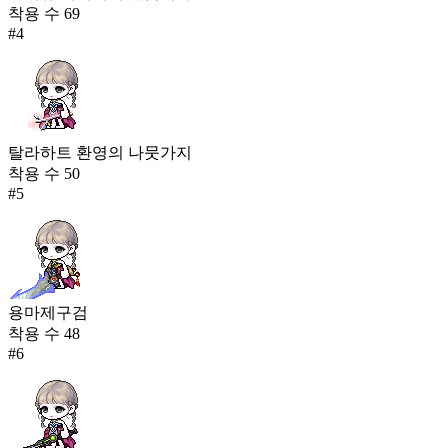
착용 수
69
#
4
탈라하트 환영의 나뭇가지
착용 수
50
#
5
용마제구검
착용 수
48
#
6