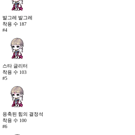
발그레 발그레
착용 수
187
#
4
스타 글리터
착용 수
103
#
5
응축된 힘의 결정석
착용 수
100
#
6