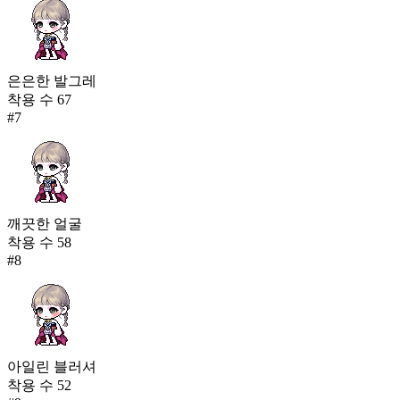
은은한 발그레
착용 수
67
#
7
깨끗한 얼굴
착용 수
58
#
8
아일린 블러셔
착용 수
52