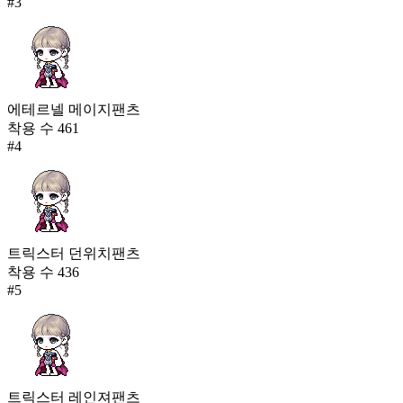
#
3
에테르넬 메이지팬츠
착용 수
461
#
4
트릭스터 던위치팬츠
착용 수
436
#
5
트릭스터 레인져팬츠