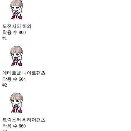
도전자의 하의
착용 수
800
#
1
에테르넬 나이트팬츠
착용 수
664
#
2
트릭스터 워리어팬츠
착용 수
660