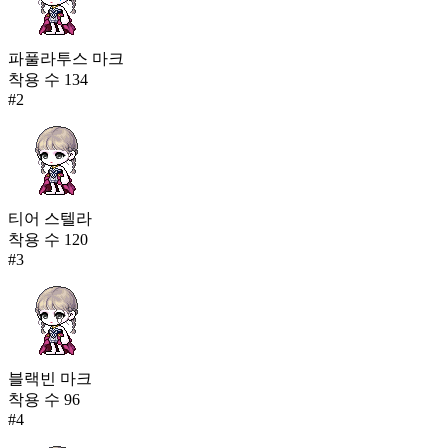
파풀라투스 마크
착용 수
134
#
2
티어 스텔라
착용 수
120
#
3
블랙빈 마크
착용 수
96
#
4