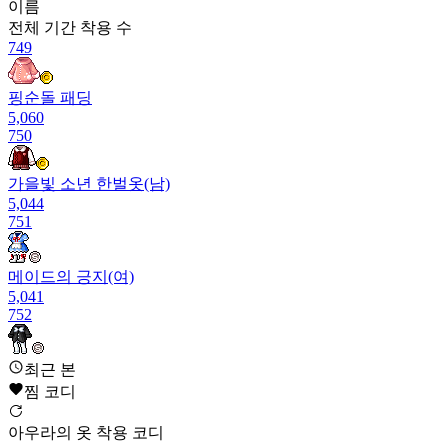
이름
전체 기간
착용 수
749
핑순돌 패딩
5,060
750
가을빛 소년 한벌옷(남)
5,044
751
메이드의 긍지(여)
5,041
752
콘서트 뮤즈 테너(남)
최근 본
5,021
찜 코디
753
아우라의 옷 착용 코디
상어는 나다