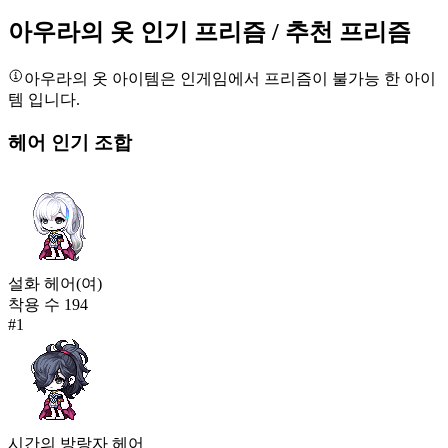
5,003
아우라의 옷
인기 프리즘
/ 추천 프리즘
754
그랜드 마스터 유니폼
아우라의 옷
아이템은 인게임에서 프리즘이 불가능 한 아이
4,983
템 입니다.
755
헤어
인기 조합
아우라의 옷
4,979
756
다람곰 소녀 단원(여)
4,966
757
설화 헤어(여)
착용 수
194
달달 초코 말차(여)
#
1
4,960
758
메이플 사커 컴페티션 유니폼
4,949
759
시간의 방랑자 헤어