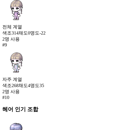
전체
계열
색조
314
채도
0
명도
-22
2
명 사용
#
9
자주
계열
색조
268
채도
4
명도
35
2
명 사용
#
10
헤어
인기 조합