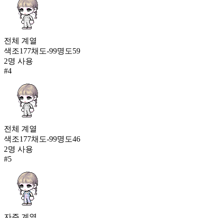
278
전체
계열
색조
177
채도
-99
명도
59
2
명 사용
#
4
전체
계열
색조
177
채도
-99
명도
46
2
명 사용
#
5
자주
계열