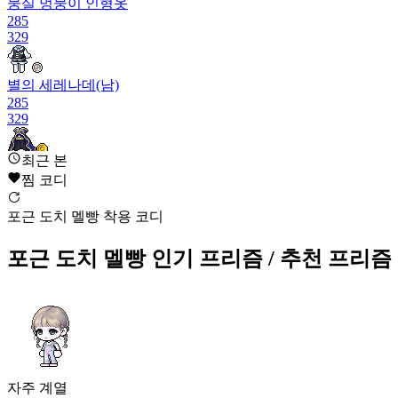
뭉실 멍뭉이 인형옷
285
329
별의 세레나데(남)
285
329
최근 본
다크 시그너스 드레스(여)
찜 코디
285
332
포근 도치 멜빵 착용 코디
차원의 수호자 제복(남)
284
포근 도치 멜빵
인기 프리즘
/ 추천 프리즘
332
수정 새랑(남)
284
334
포근 도치 멜빵
자주
계열
283