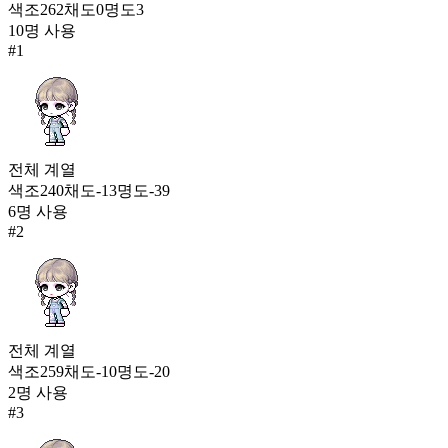
색조
262
채도
0
명도
3
335
10
명 사용
#
1
오데트 튀튀(여)
282
336
산호 바다(여)
281
336
전체
계열
색조
240
채도
-13
명도
-39
초월자 제로 알파 슈트(남)
6
명 사용
281
#
2
338
파란 물보라(남)
279
338
전체
계열
달콤한 눈꽃(여)
색조
259
채도
-10
명도
-20
279
340
2
명 사용
#
3
우르스 젠틀 슈트(남)