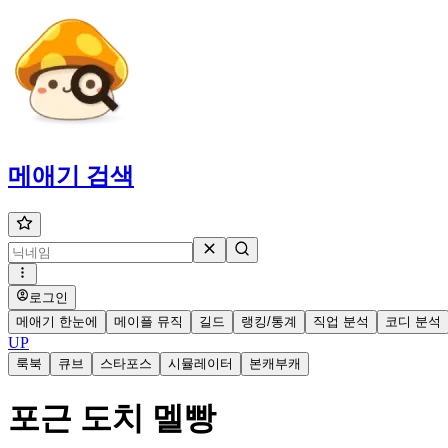
메애기
검색
로그인
메애기 한눈에
메이플 뮤직
길드
랭킹/통계
직업 분석
코디 분석
UP
룩북
큐브
스타포스
시뮬레이터
본캐부캐
포근 도치 멜빵