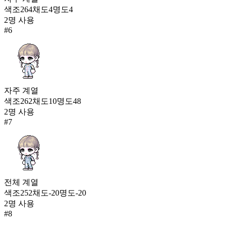
색조
264
채도
4
명도
4
2
명 사용
#
6
자주
계열
색조
262
채도
10
명도
48
2
명 사용
#
7
전체
계열
색조
252
채도
-20
명도
-20
2
명 사용
#
8