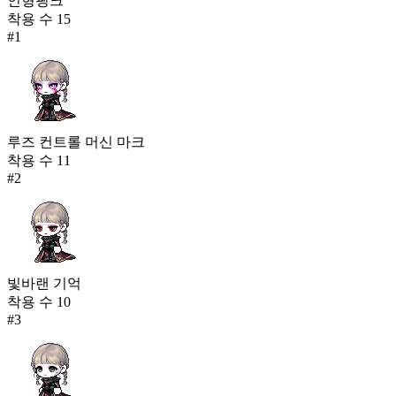
인형핑크
착용 수
15
#
1
루즈 컨트롤 머신 마크
착용 수
11
#
2
빛바랜 기억
착용 수
10
#
3