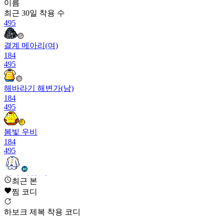
이름
최근 30일
착용 수
495
결계 메아리(여)
184
495
해바라기 해변가(남)
184
495
봄빛 우비
184
495
왕의 연회(남)
최근 본
184
찜 코디
495
하보크 제복 착용 코디
아니마 라라 비단옷(여)