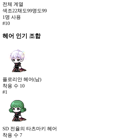
전체
계열
색조
22
채도
99
명도
99
1
명 사용
#
10
헤어
인기 조합
플로리안 헤어(남)
착용 수
10
#
1
SD 전율의 타츠마키 헤어
착용 수
7