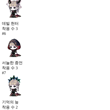
데빌 헌터
착용 수
3
#
6
서늘한 종언
착용 수
3
#
7
기억의 늪
착용 수
2