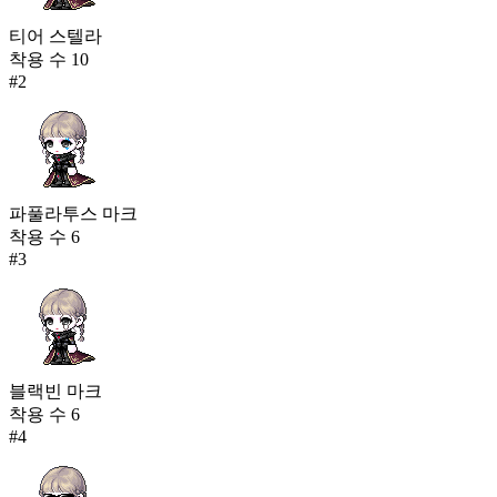
티어 스텔라
착용 수
10
#
2
파풀라투스 마크
착용 수
6
#
3
블랙빈 마크
착용 수
6
#
4