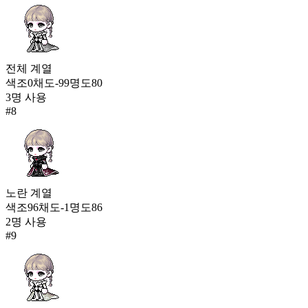
전체
계열
색조
0
채도
-99
명도
80
3
명 사용
#
8
노란
계열
색조
96
채도
-1
명도
86
2
명 사용
#
9