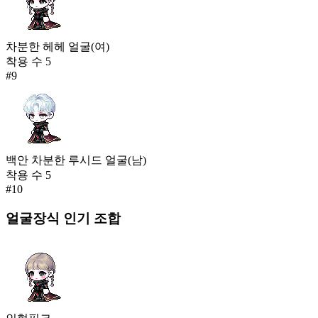
차분한 헤헤 얼굴(여)
착용 수
5
#
9
백안 차분한 루시드 얼굴(남)
착용 수
5
#
10
얼굴장식
인기 조합