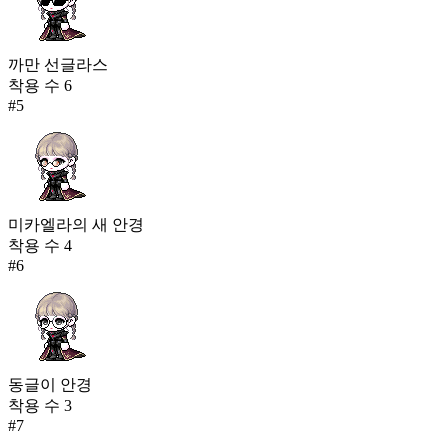
까만 선글라스
착용 수
6
#
5
미카엘라의 새 안경
착용 수
4
#
6
동글이 안경
착용 수
3
#
7