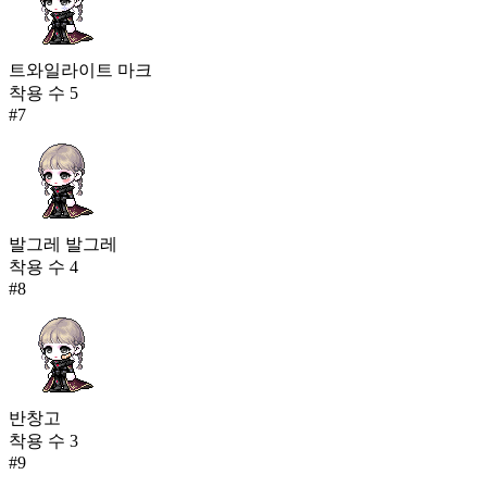
트와일라이트 마크
착용 수
5
#
7
발그레 발그레
착용 수
4
#
8
반창고
착용 수
3
#
9