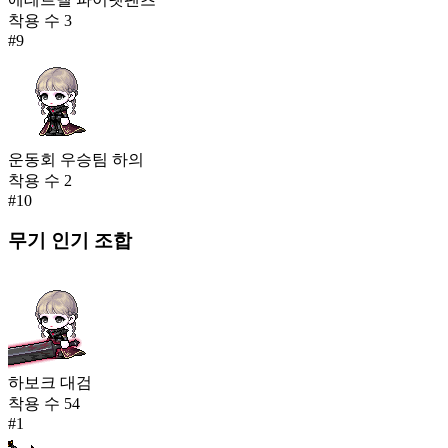
착용 수
3
#
9
운동회 우승팀 하의
착용 수
2
#
10
무기
인기 조합
하보크 대검
착용 수
54
#
1