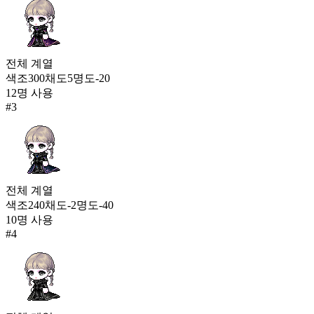
구름 바다(여)
181
504
타임 칸타빌레(여)
전체
계열
181
색조
300
채도
5
명도
-20
507
12
명 사용
#
3
스우 블랙윙 제복
177
전체
계열
색조
240
채도
-2
명도
-40
10
명 사용
#
4