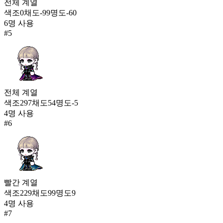
전체
계열
색조
0
채도
-99
명도
-60
6
명 사용
#
5
전체
계열
색조
297
채도
54
명도
-5
4
명 사용
#
6
빨간
계열
색조
229
채도
99
명도
9
4
명 사용
#
7