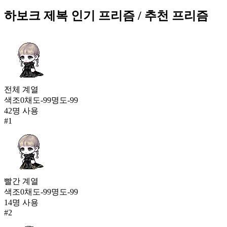
184
하보크 제복
인기 프리즘
/ 추천 프리즘
500
원혼의 가호(여)
183
500
하보크 제복
전체
계열
183
502
색조
0
채도
-99
명도
-99
42
명 사용
최초의 대적자 슈트(여)
#
1
182
502
드림 크래시(남)
182
504
빨간
계열
색조
0
채도
-99
명도
-99
모험가 패스파인더 슈트
14
명 사용
181
#
2
504