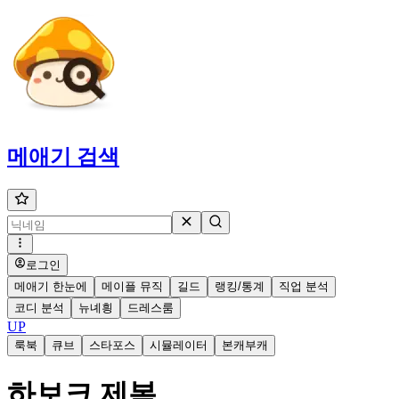
메애기
검색
로그인
메애기 한눈에
메이플 뮤직
길드
랭킹/통계
직업 분석
코디 분석
뉴녜힁
드레스룸
UP
룩북
큐브
스타포스
시뮬레이터
본캐부캐
하보크 제복