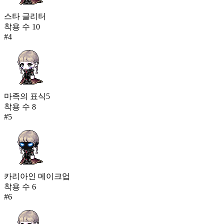
스타 글리터
착용 수
10
#
4
마족의 표식5
착용 수
8
#
5
카리아인 메이크업
착용 수
6
#
6