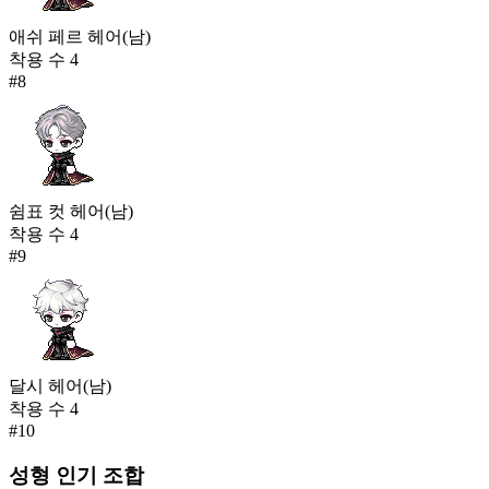
애쉬 페르 헤어(남)
착용 수
4
#
8
쉼표 컷 헤어(남)
착용 수
4
#
9
달시 헤어(남)
착용 수
4
#
10
성형
인기 조합