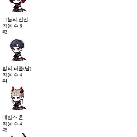
그늘의 전언
착용 수
6
#
3
밤의 퍼즐(남)
착용 수
4
#
4
데빌스 혼
착용 수
4
#
5