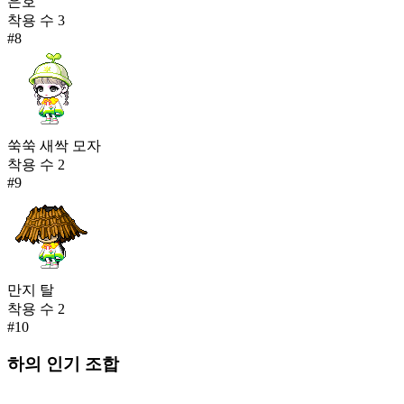
은호
착용 수
3
#
8
쑥쑥 새싹 모자
착용 수
2
#
9
만지 탈
착용 수
2
#
10
하의
인기 조합