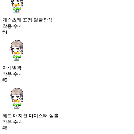
게슴츠레 표정 얼굴장식
착용 수
4
#
4
자체발광
착용 수
4
#
5
레드 매지션 마이스터 심볼
착용 수
4
#
6