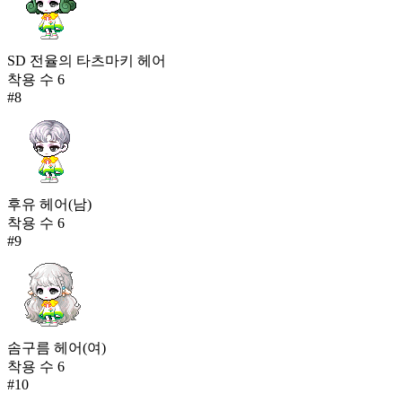
SD 전율의 타츠마키 헤어
착용 수
6
#
8
후유 헤어(남)
착용 수
6
#
9
솜구름 헤어(여)
착용 수
6
#
10