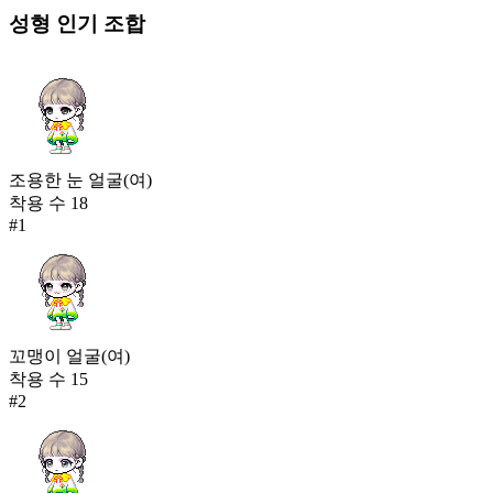
성형
인기 조합
조용한 눈 얼굴(여)
착용 수
18
#
1
꼬맹이 얼굴(여)
착용 수
15
#
2