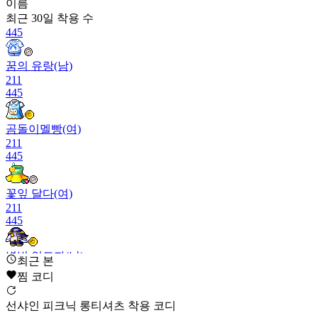
이름
최근 30일
착용 수
445
꿈의 유랑(남)
211
445
곰돌이멜빵(여)
211
445
꽃잎 달다(여)
211
445
별빛 인도자(남)
최근 본
211
찜 코디
445
선샤인 피크닉 롱티셔츠 착용 코디
북치는 토끼 원피스(여)