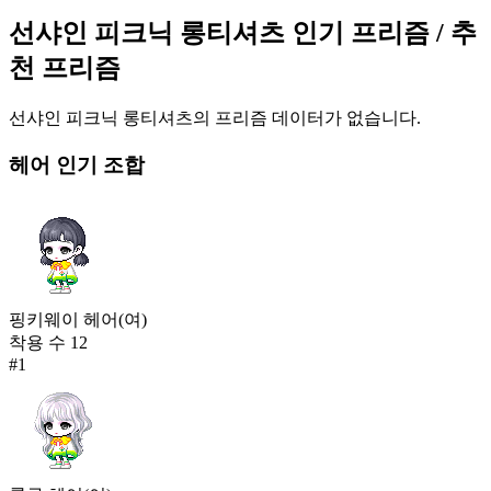
211
선샤인 피크닉 롱티셔츠
인기 프리즘
/ 추
445
천 프리즘
분홍까망 대학 점퍼(남)
211
452
선샤인 피크닉 롱티셔츠
의 프리즘 데이터가 없습니다.
헤어
인기 조합
선샤인 피크닉 롱티셔츠
210
453
핑쿵 코끼리 인형 옷
209
453
핑키웨이 헤어(여)
유령 분장 한벌옷
착용 수
12
209
#
1
453
고스 스우 제복
209
456