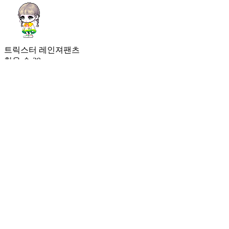
트릭스터 레인져팬츠
착용 수
29
#
1
트릭스터 던위치팬츠
착용 수
29
#
2
에테르넬 아처팬츠
착용 수
25