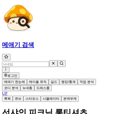
메애기
검색
로그인
메애기 한눈에
메이플 뮤직
길드
랭킹/통계
직업 분석
코디 분석
뉴녜힁
드레스룸
UP
룩북
큐브
스타포스
시뮬레이터
본캐부캐
선샤인 피크닉 롱티셔츠