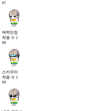
#
7
매력만점
착용 수
2
#
8
스카우터
착용 수
2
#
9