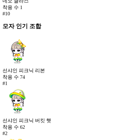
네오 글라스
착용 수
1
#
10
모자
인기 조합
선샤인 피크닉 리본
착용 수
74
#
1
선샤인 피크닉 버킷 햇
착용 수
62
#
2