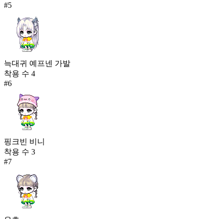
#
5
늑대귀 예프넨 가발
착용 수
4
#
6
핑크빈 비니
착용 수
3
#
7