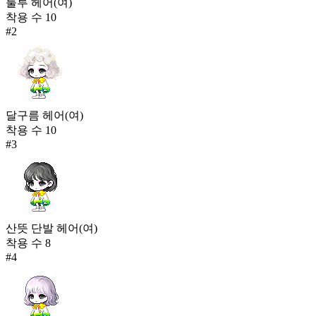
룰루 헤어(여)
애옹이 스카프 인형옷
착용 수
10
207
457
#
2
실론 티타임(남)
205
457
말랑 오리 인형옷
달구름 헤어(여)
205
착용 수
10
#
3
산뜻 단발 헤어(여)
착용 수
8
#
4