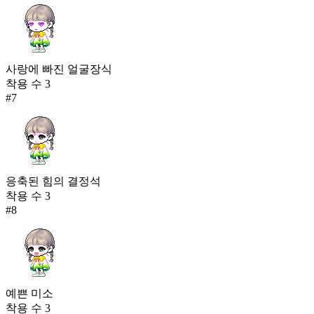
사랑에 빠진 얼굴장식
착용 수
3
#
7
응축된 힘의 결정석
착용 수
3
#
8
예쁜 미소
착용 수
3