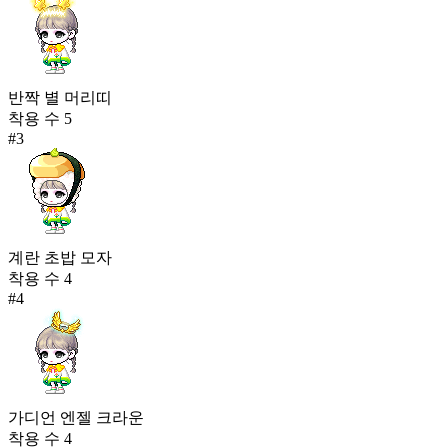
반짝 별 머리띠
착용 수
5
#
3
계란 초밥 모자
착용 수
4
#
4
가디언 엔젤 크라운
착용 수
4