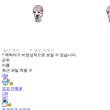
* 캐릭터가 비정상적으로 보일 수 있습니다.
순위
이름
최근 30일
착용 수
584
꼬꼬 인형옷
139
587
동글동글 요정옷