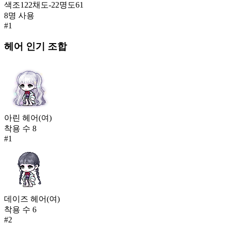
590
색조
122
채도
-22
명도
61
8
명 사용
코브라 하와이안 의상
#
1
136
593
헤어
인기 조합
무잔의 옷
134
594
책사 나인하트 로브
133
594
아린 헤어(여)
착용 수
8
달의 바다(남)
#
1
133
594
별의 소원(남)
133
597
데이즈 헤어(여)
착용 수
6
개구디노 한벌옷
#
2
131