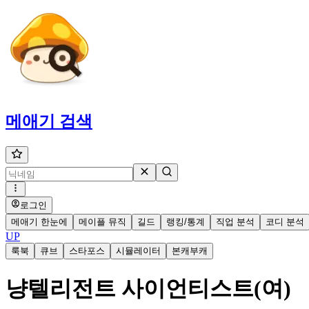
메애기
검색
로그인
메애기 한눈에
메이플 뮤직
길드
랭킹/통계
직업 분석
코디 분석
UP
룩북
큐브
스타포스
시뮬레이터
본캐부캐
냥텔리전트 사이언티스트(여)