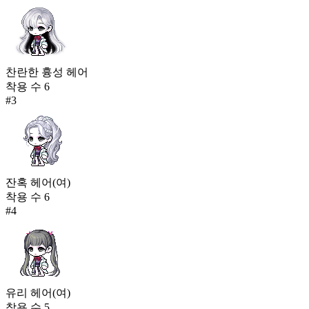
찬란한 흉성 헤어
착용 수
6
#
3
잔혹 헤어(여)
착용 수
6
#
4
유리 헤어(여)
착용 수
5