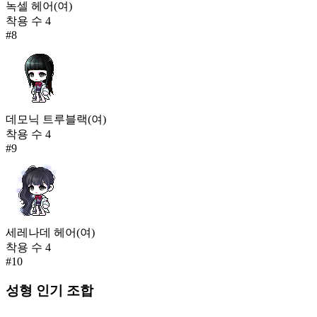
녹셀 헤어(여)
착용 수
4
#
8
데모닉 트루블랙(여)
착용 수
4
#
9
세레나데 헤어(여)
착용 수
4
#
10
성형
인기 조합