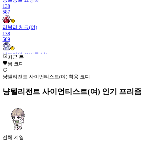
138
587
러블리 체크(여)
138
589
빅토리안 오버롤(남)
최근 본
137
찜 코디
590
냥텔리전트 사이언티스트(여) 착용 코디
디저트술사
136
냥텔리전트 사이언티스트(여)
인기 프리
590
코브라 하와이안 의상
136
590
냥텔리전트 사이언티스트(여)
136
전체
계열