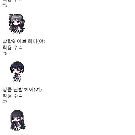
#
5
발랄웨이브 헤어(여)
착용 수
4
#
6
상큼 단발 헤어(여)
착용 수
4
#
7