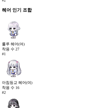
#
2
422
236
헤어
인기 조합
월묘 옷
418
237
스트리트댄서 한벌옷(남)
417
룰루 헤어(여)
착용 수
27
#
1
아침등교 헤어(여)
착용 수
16
#
2