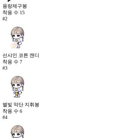
용랑제구봉
착용 수
15
#
2
선샤인 코튼 캔디
착용 수
7
#
3
별빛 악단 지휘봉
착용 수
6
#
4