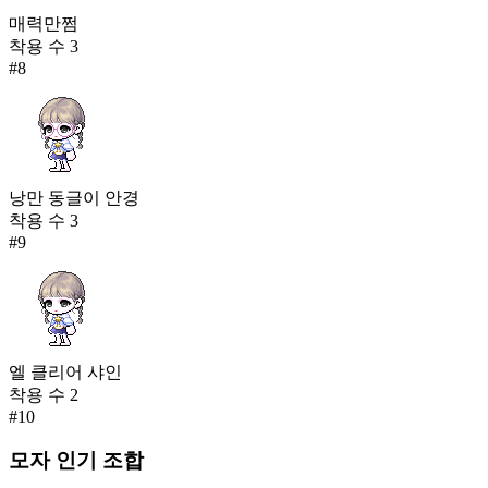
매력만쩜
착용 수
3
#
8
낭만 동글이 안경
착용 수
3
#
9
엘 클리어 샤인
착용 수
2
#
10
모자
인기 조합