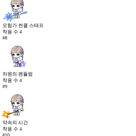
모험가 썬콜 스태프
착용 수
4
#
8
차원의 펜듈럼
착용 수
4
#
9
약속의 시간
착용 수
4
#
10