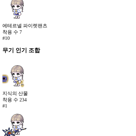
에테르넬 파이렛팬츠
착용 수
7
#
10
무기
인기 조합
지식의 산물
착용 수
234
#
1