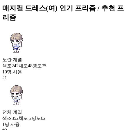
425
231
매지컬 드레스(여)
인기 프리즘
/ 추천 프
리즘
파멸의 계약(남)
425
231
매지컬 드레스(여)
425
231
노란
계열
파멸의 계약(남)
색조
242
채도
48
명도
75
425
10
명 사용
231
#
1
진주 구름(여)
425
234
딸기우유 퍼 원피스(여)
전체
계열
424
색조
352
채도
-2
명도
62
235
1
명 사용
가을 햇살(여)