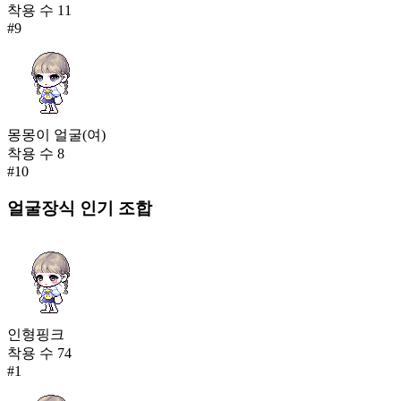
착용 수
11
#
9
몽몽이 얼굴(여)
착용 수
8
#
10
얼굴장식
인기 조합
인형핑크
착용 수
74
#
1