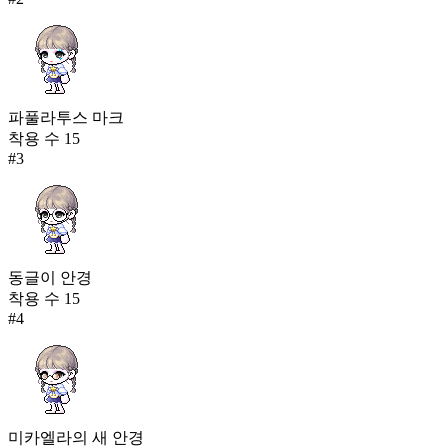
파풀라투스 마크
착용 수
15
#
3
동글이 안경
착용 수
15
#
4
미카엘라의 새 안경