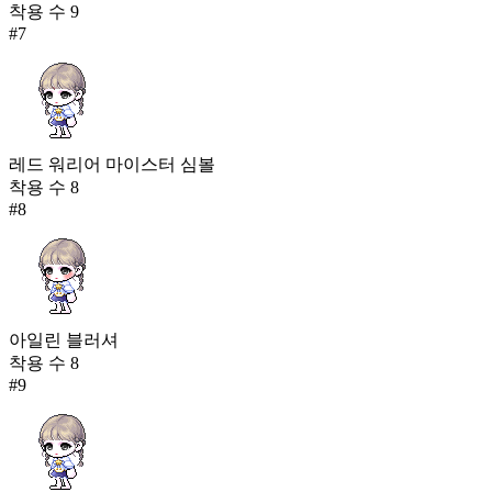
착용 수
9
#
7
레드 워리어 마이스터 심볼
착용 수
8
#
8
아일린 블러셔
착용 수
8
#
9