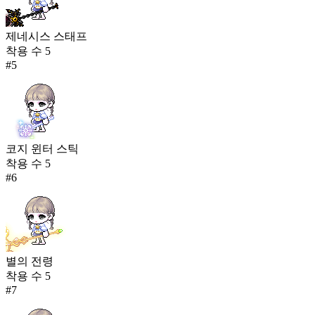
제네시스 스태프
착용 수
5
#
5
코지 윈터 스틱
착용 수
5
#
6
별의 전령
착용 수
5
#
7