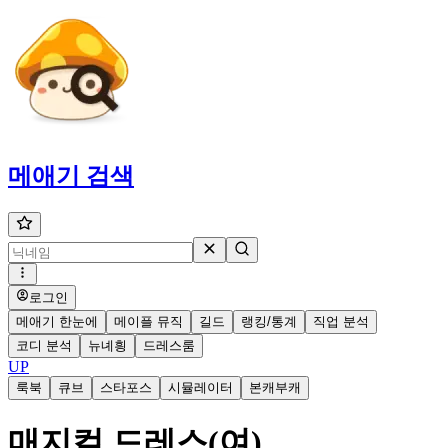
메애기
검색
로그인
메애기 한눈에
메이플 뮤직
길드
랭킹/통계
직업 분석
코디 분석
뉴녜힁
드레스룸
UP
룩북
큐브
스타포스
시뮬레이터
본캐부캐
매지컬 드레스(여)