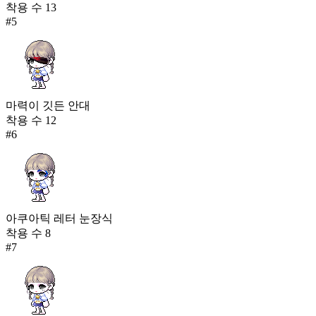
착용 수
13
#
5
마력이 깃든 안대
착용 수
12
#
6
아쿠아틱 레터 눈장식
착용 수
8
#
7