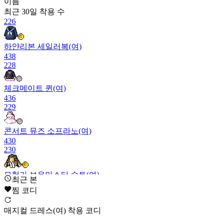
이름
최근 30일
착용 수
226
하얀리본 세일러복(여)
438
228
체크메이트 퀸(여)
436
229
콘서트 뮤즈 소프라노(여)
430
230
모험가 보우마스터 슈트(여)
최근 본
428
찜 코디
231
매지컬 드레스(여) 착용 코디
진주 구름(여)