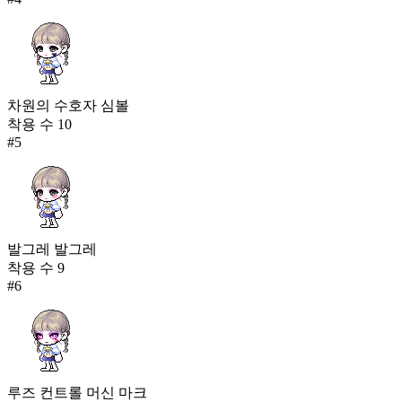
차원의 수호자 심볼
착용 수
10
#
5
발그레 발그레
착용 수
9
#
6
루즈 컨트롤 머신 마크