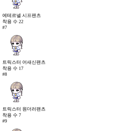
에테르넬 시프팬츠
착용 수
22
#
7
트릭스터 어새신팬츠
착용 수
17
#
8
트릭스터 원더러팬츠
착용 수
7
#
9