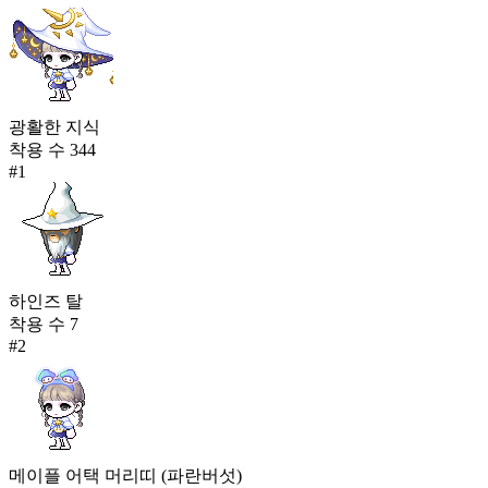
광활한 지식
착용 수
344
#
1
하인즈 탈
착용 수
7
#
2
메이플 어택 머리띠 (파란버섯)