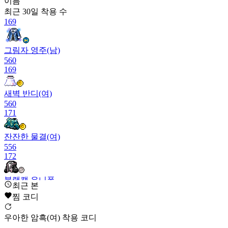
이름
최근 30일
착용 수
169
그림자 영주(남)
560
169
새벽 반디(여)
560
171
잔잔한 물결(여)
556
172
블랙캣 유니폼
최근 본
550
찜 코디
173
우아한 암흑(여) 착용 코디
스팀 펑크 하모니(여)