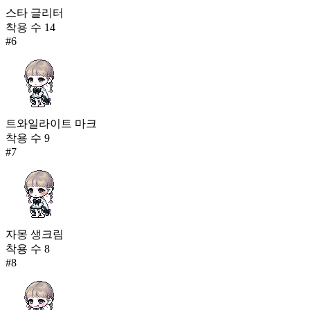
스타 글리터
착용 수
14
#
6
트와일라이트 마크
착용 수
9
#
7
자몽 생크림
착용 수
8
#
8