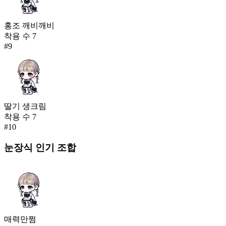
홍조 깨비깨비
착용 수
7
#
9
딸기 생크림
착용 수
7
#
10
눈장식
인기 조합
매력만쩜