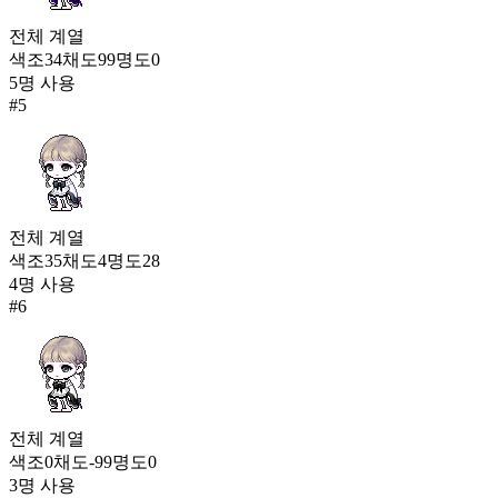
전체
계열
색조
34
채도
99
명도
0
5
명 사용
#
5
전체
계열
색조
35
채도
4
명도
28
4
명 사용
#
6
전체
계열
색조
0
채도
-99
명도
0
3
명 사용