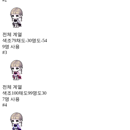
535
180
드롭렛 화이트(여)
534
181
전체
계열
색조
79
채도
-30
명도
-54
스윗 테일러(여)
9
명 사용
530
#
3
전체
계열
색조
100
채도
99
명도
30
7
명 사용
#
4