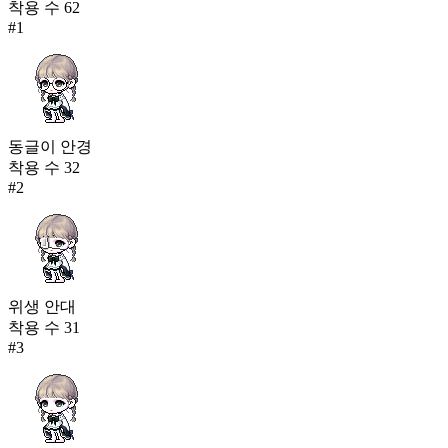
착용 수
62
#
1
동글이 안경
착용 수
32
#
2
위생 안대
착용 수
31
#
3