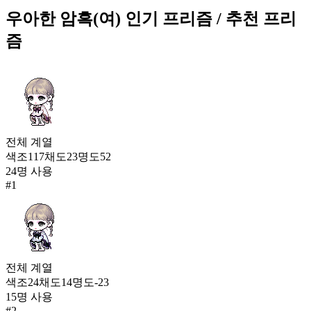
549
174
우아한 암흑(여)
인기 프리즘
/ 추천 프리
즘
상큼 아침산책(여)
543
175
우아한 암흑(여)
542
176
전체
계열
라일락 캐주얼(남)
색조
117
채도
23
명도
52
540
24
명 사용
177
#
1
월하미인(여)
538
178
어둠의 심판자(여)
전체
계열
535
색조
24
채도
14
명도
-23
178
15
명 사용
기사단장 오즈 로브(여)
#
2