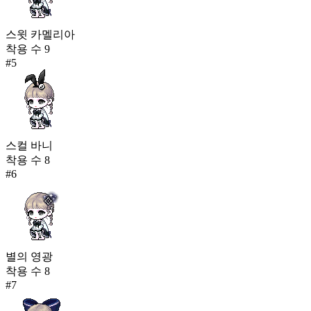
스윗 카멜리아
착용 수
9
#
5
스컬 바니
착용 수
8
#
6
별의 영광
착용 수
8
#
7