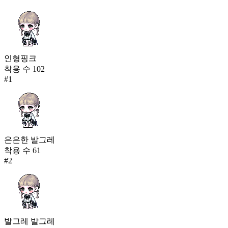
인형핑크
착용 수
102
#
1
은은한 발그레
착용 수
61
#
2
발그레 발그레