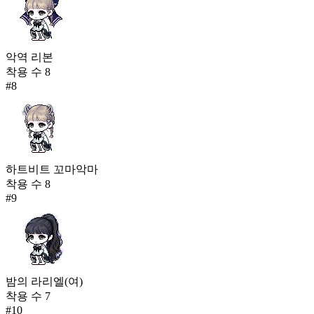
악역 리본
착용 수
8
#
8
하트비트 꼬마악마
착용 수
8
#
9
밤의 라리엘(여)
착용 수
7
#
10