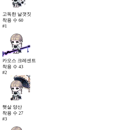
고독한 날갯짓
착용 수
60
#
1
카오스 크레센트
착용 수
43
#
2
햇살 양산
착용 수
27
#
3