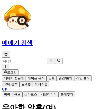
메애기
검색
로그인
메애기 한눈에
메이플 뮤직
길드
랭킹/통계
직업 분석
코디 분석
뉴녜힁
드레스룸
UP
룩북
큐브
스타포스
시뮬레이터
본캐부캐
우아한 암흑(여)