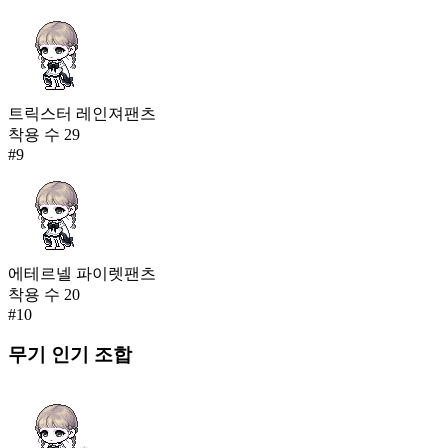
트릭스터 레인져팬츠
착용 수
29
#
9
에테르넬 파이렛팬츠
착용 수
20
#
10
무기
인기 조합