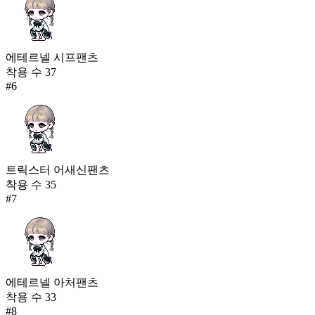
에테르넬 시프팬츠
착용 수
37
#
6
트릭스터 어새신팬츠
착용 수
35
#
7
에테르넬 아처팬츠
착용 수
33
#
8