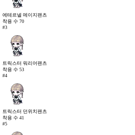
에테르넬 메이지팬츠
착용 수
70
#
3
트릭스터 워리어팬츠
착용 수
53
#
4
트릭스터 던위치팬츠
착용 수
41
#
5