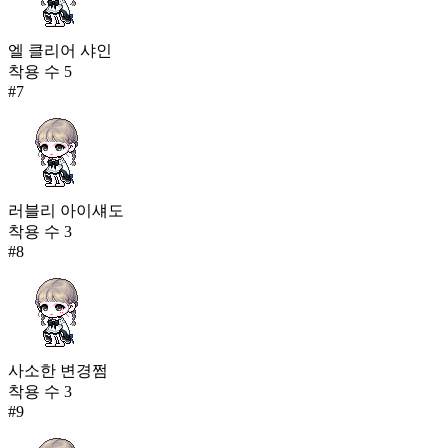
엘 클리어 샤인
착용 수
5
#
7
러블리 아이섀도
착용 수
3
#
8
사소한 변경쩜
착용 수
3
#
9