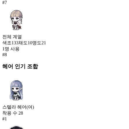
#
7
전체
계열
색조
133
채도
10
명도
21
1
명 사용
#
8
헤어
인기 조합
스텔라 헤어(여)
착용 수
28
#
1