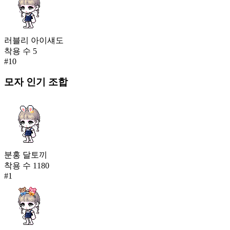
러블리 아이섀도
착용 수
5
#
10
모자
인기 조합
분홍 달토끼
착용 수
1180
#
1