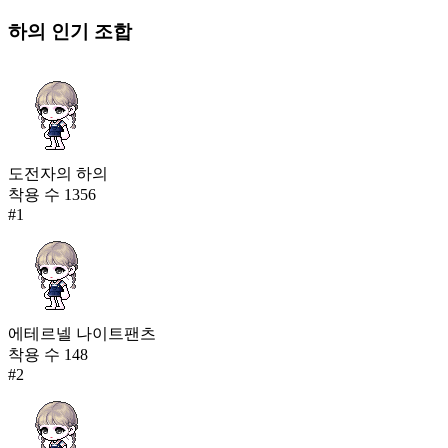
하의
인기 조합
도전자의 하의
착용 수
1356
#
1
에테르넬 나이트팬츠
착용 수
148
#
2