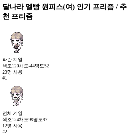
36
달나라 멜빵 원피스(여)
인기 프리즘
/ 추
아이스 바니 보이(남)
천 프리즘
2,022
37
달나라 멜빵 원피스(여)
2,016
38
파란
계열
잿빛 도시의 빛(여)
색조
120
채도
-44
명도
52
1,941
23
명 사용
39
#
1
미스티 브리즈(여)
1,935
40
곰나잇 잠옷
1,838
전체
계열
41
색조
124
채도
99
명도
97
12
명 사용
동글동글 오아시스 탐사대원(여)
#
2