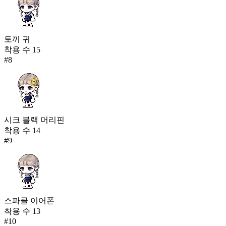
토끼 귀
착용 수
15
#
8
시크 블랙 머리핀
착용 수
14
#
9
스파클 이어폰
착용 수
13
#
10