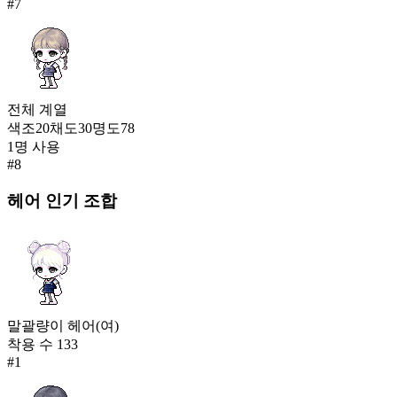
#
7
전체
계열
색조
20
채도
30
명도
78
1
명 사용
#
8
헤어
인기 조합
말괄량이 헤어(여)
착용 수
133
#
1