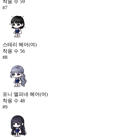
착용 수
59
#
7
스테리 헤어(여)
착용 수
56
#
8
포니 엘피네 헤어(여)
착용 수
48
#
9