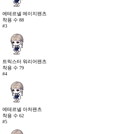
에테르넬 메이지팬츠
착용 수
88
#
3
트릭스터 워리어팬츠
착용 수
79
#
4
에테르넬 아처팬츠
착용 수
62
#
5