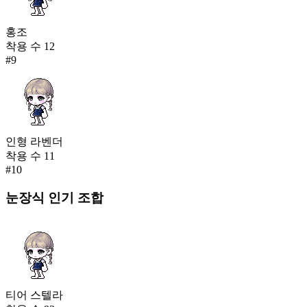
홍조
착용 수
12
#
9
인형 라벤더
착용 수
11
#
10
눈장식
인기 조합
티어 스텔라