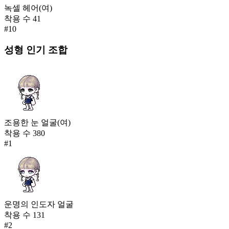
녹셀 헤어(여)
착용 수
41
#
10
성형
인기 조합
조용한 눈 얼굴(여)
착용 수
380
#
1
운명의 인도자 얼굴
착용 수
131
#
2