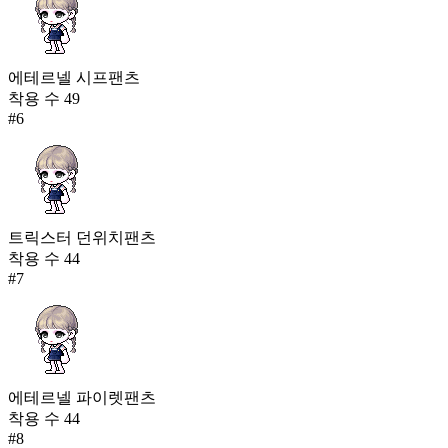
에테르넬 시프팬츠
착용 수
49
#
6
트릭스터 던위치팬츠
착용 수
44
#
7
에테르넬 파이렛팬츠
착용 수
44
#
8