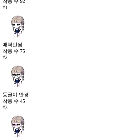
착용 수
92
#
1
매력만쩜
착용 수
75
#
2
동글이 안경
착용 수
45
#
3