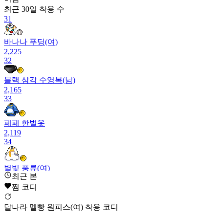
최근 30일
착용 수
31
바나나 푸딩(여)
2,225
32
블랙 삼각 수영복(남)
2,165
33
페페 한벌옷
2,119
34
별빛 풍류(여)
최근 본
2,105
35
찜 코디
달빛 루즈 자켓(여)
달나라 멜빵 원피스(여) 착용 코디
2,030