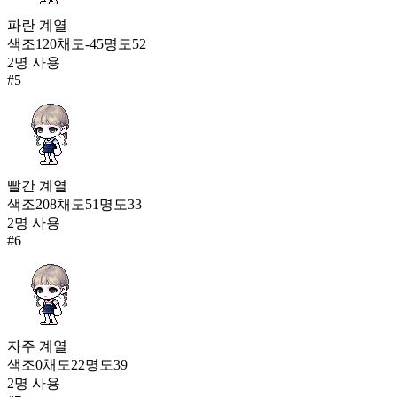
파란
계열
색조
120
채도
-45
명도
52
2
명 사용
#
5
빨간
계열
색조
208
채도
51
명도
33
2
명 사용
#
6
자주
계열
색조
0
채도
22
명도
39
2
명 사용