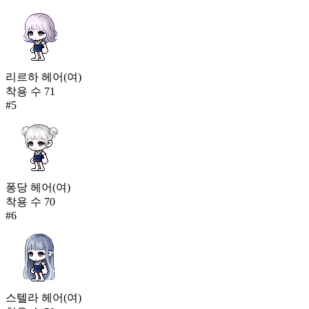
리르하 헤어(여)
착용 수
71
#
5
퐁당 헤어(여)
착용 수
70
#
6
스텔라 헤어(여)