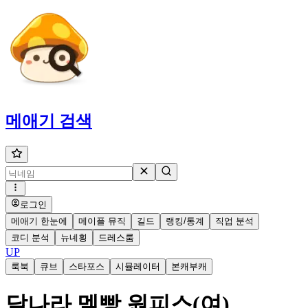
메애기
검색
로그인
메애기 한눈에
메이플 뮤직
길드
랭킹/통계
직업 분석
코디 분석
뉴녜힁
드레스룸
UP
룩북
큐브
스타포스
시뮬레이터
본캐부캐
달나라 멜빵 원피스(여)