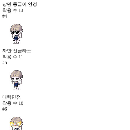
낭만 동글이 안경
착용 수
13
#
4
까만 선글라스
착용 수
11
#
5
매력만점
착용 수
10
#
6