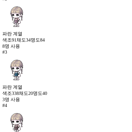
1,805
42
퓨처 스피릿(여)
1,744
43
파란
계열
아스트랄 갤럭시(남)
색조
91
채도
34
명도
84
1,740
8
명 사용
#
3
파란
계열
색조
338
채도
20
명도
40
3
명 사용
#
4