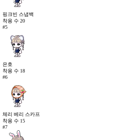
핑크빈 스냅백
착용 수
20
#
5
은호
착용 수
18
#
6
체리 베리 스카프
착용 수
15
#
7