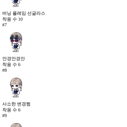
버닝 플레임 선글라스
착용 수
10
#
7
안경안경안
착용 수
6
#
8
사소한 변경쩜
착용 수
6
#
9