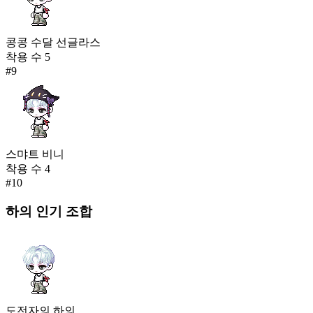
콩콩 수달 선글라스
착용 수
5
#
9
스먀트 비니
착용 수
4
#
10
하의
인기 조합
도전자의 하의