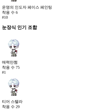
운명의 인도자 페이스 페인팅
착용 수
6
#
10
눈장식
인기 조합
매력만쩜
착용 수
75
#
1
티어 스텔라
착용 수
29