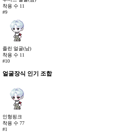
착용 수
11
#
9
졸린 얼굴(남)
착용 수
11
#
10
얼굴장식
인기 조합
인형핑크
착용 수
77
#
1