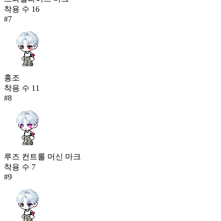
착용 수
16
#
7
홍조
착용 수
11
#
8
루즈 컨트롤 머신 마크
착용 수
7
#
9