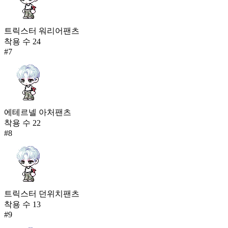
트릭스터 워리어팬츠
착용 수
24
#
7
에테르넬 아처팬츠
착용 수
22
#
8
트릭스터 던위치팬츠
착용 수
13
#
9