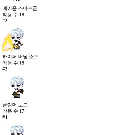
메이플 스마트폰
착용 수
18
#
2
하이퍼 버닝 소드
착용 수
18
#
3
쿨썸머 보드
착용 수
17
#
4