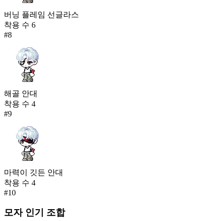
버닝 플레임 선글라스
착용 수
6
#
8
해골 안대
착용 수
4
#
9
마력이 깃든 안대
착용 수
4
#
10
모자
인기 조합