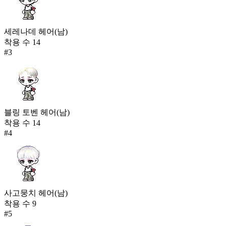
세레나데 헤어(남)
착용 수
14
#
3
블링 토벤 헤어(남)
착용 수
14
#
4
사고뭉치 헤어(남)
착용 수
9
#
5