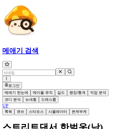
메애기
검색
로그인
메애기 한눈에
메이플 뮤직
길드
랭킹/통계
직업 분석
코디 분석
뉴녜힁
드레스룸
UP
룩북
큐브
스타포스
시뮬레이터
본캐부캐
스트리트댄서 한벌옷(남)