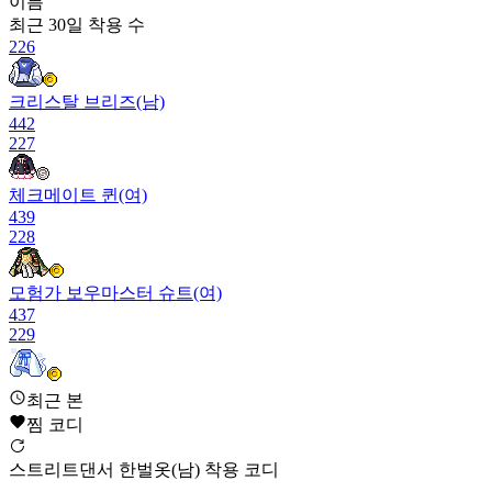
이름
최근 30일
착용 수
226
크리스탈 브리즈(남)
442
227
체크메이트 퀸(여)
439
228
모험가 보우마스터 슈트(여)
437
229
맑은 영혼
최근 본
436
찜 코디
230
스트리트댄서 한벌옷(남) 착용 코디
진주 구름(여)