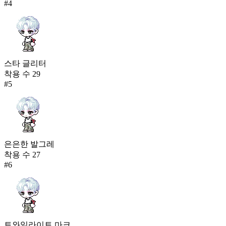
#
4
스타 글리터
착용 수
29
#
5
은은한 발그레
착용 수
27
#
6
트와일라이트 마크