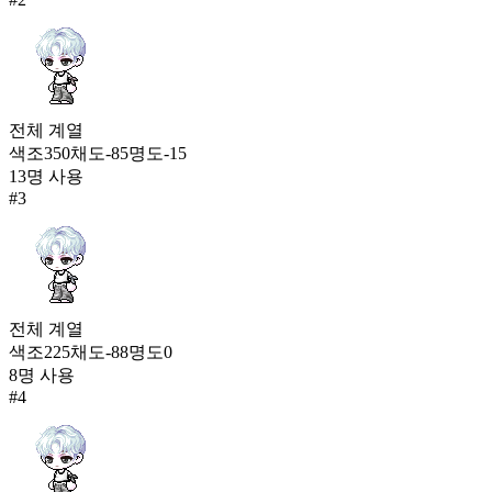
콘서트 뮤즈 소프라노(여)
428
237
딸기우유 퍼 원피스(여)
424
238
전체
계열
색조
350
채도
-85
명도
-15
난생 처음 슈트
13
명 사용
423
#
3
전체
계열
색조
225
채도
-88
명도
0
8
명 사용
#
4