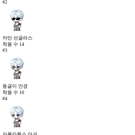
#
2
까만 선글라스
착용 수
14
#
3
동글이 안경
착용 수
10
#
4
파풀라투스 마크