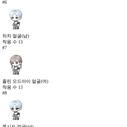
#
6
차차 얼굴(남)
착용 수
13
#
7
졸린 오드아이 얼굴(여)
착용 수
13
#
8
루시드 얼굴(남)