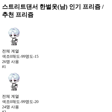
434
스트리트댄서 한벌옷(남)
인기 프리즘
/
230
추천 프리즘
가을 햇살(여)
434
232
스트리트댄서 한벌옷(남)
433
233
전체
계열
색조
0
채도
-99
명도
-15
파멸의 계약(남)
26
명 사용
431
234
#
1
매지컬 드레스(여)
430
234
월묘 옷
전체
계열
430
색조
0
채도
-99
명도
-20
236
24
명 사용
#
2