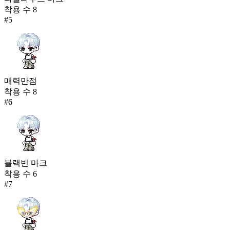
착용 수
8
#
5
매력만점
착용 수
8
#
6
블랙빈 마크
착용 수
6
#
7