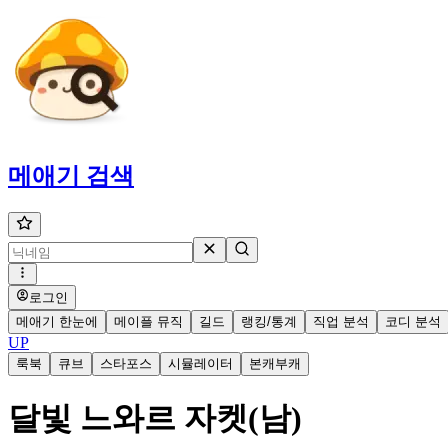
메애기
검색
로그인
메애기 한눈에
메이플 뮤직
길드
랭킹/통계
직업 분석
코디 분석
UP
룩북
큐브
스타포스
시뮬레이터
본캐부캐
달빛 느와르 자켓(남)