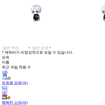
* 캐릭터가 비정상적으로 보일 수 있습니다.
순위
이름
최근 30일
착용 수
146
트윙클 파핑(여)
622
147
행복한 소망(여)