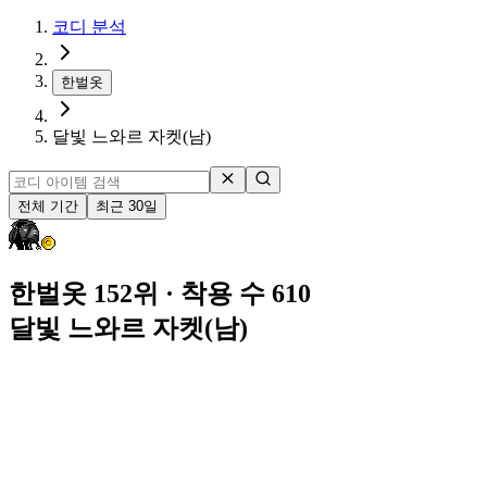
코디 분석
한벌옷
달빛 느와르 자켓(남)
전체 기간
최근 30일
한벌옷 152위
· 착용 수 610
달빛 느와르 자켓(남)