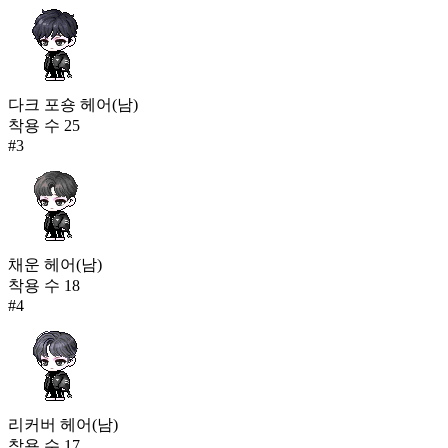
다크 포숑 헤어(남)
착용 수
25
#
3
채운 헤어(남)
착용 수
18
#
4
리커버 헤어(남)
착용 수
17