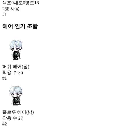
색조
0
채도
0
명도
18
2
명 사용
사랑의 메신쥐 한벌옷
#
1
606
154
헤어
인기 조합
이슬 새랑(여)
602
154
에오스 토이 컬렉터(여)
602
156
허쉬 헤어(남)
착용 수
36
홀리 세라핌(여)
#
1
599
157
고요한 영혼(여)
598
158
플로우 헤어(남)
블루 삼각 수영복(남)
착용 수
27
597
#
2