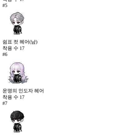
#
5
쉼표 컷 헤어(남)
착용 수
17
#
6
운명의 인도자 헤어
착용 수
17
#
7