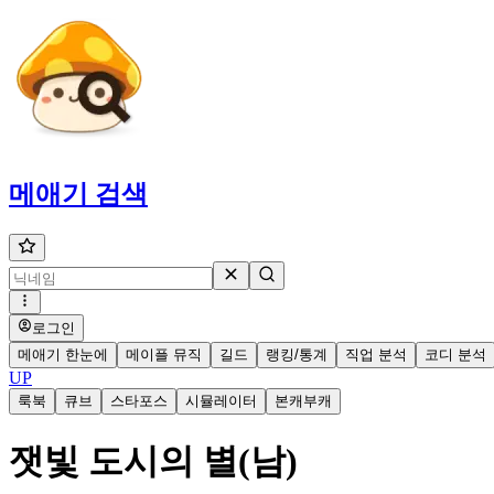
메애기
검색
로그인
메애기 한눈에
메이플 뮤직
길드
랭킹/통계
직업 분석
코디 분석
UP
룩북
큐브
스타포스
시뮬레이터
본캐부캐
잿빛 도시의 별(남)