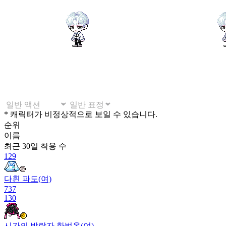
* 캐릭터가 비정상적으로 보일 수 있습니다.
순위
이름
최근 30일
착용 수
129
다흰 파도(여)
737
130
시간의 방랑자 한벌옷(여)