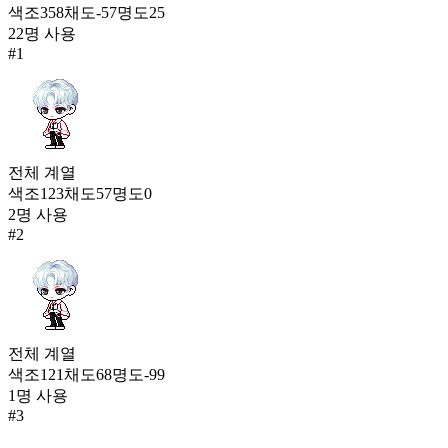
136
색조
358
채도
-57
명도
25
22
명 사용
따스한 한코(여)
#
1
687
137
림보 슈트
684
138
전체
계열
색조
123
채도
57
명도
0
조향사 하모니(여)
681
2
명 사용
139
#
2
타미노 아리아(남)
667
140
상큼한 시간(여)
전체
계열
660
색조
121
채도
68
명도
-99
141
1
명 사용
#
3
달송 눈꽃
655