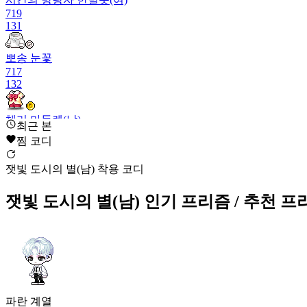
719
131
뽀송 눈꽃
717
132
체리 마들렌(남)
최근 본
712
찜 코디
133
잿빛 도시의 별(남) 착용 코디
백곰 주인장
706
134
잿빛 도시의 별(남)
인기 프리즘
/ 추천 프
아지트 소녀(여)
705
135
잿빛 도시의 별(남)
693
파란
계열