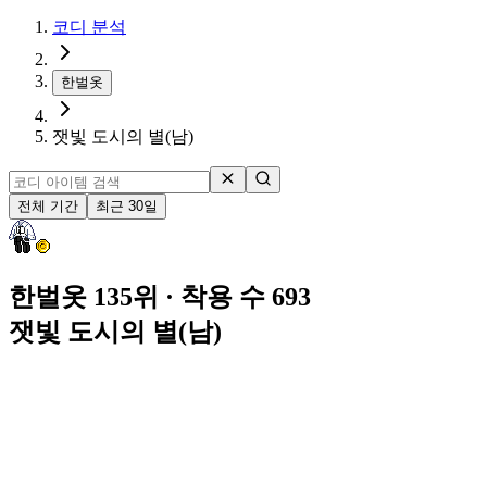
코디 분석
한벌옷
잿빛 도시의 별(남)
전체 기간
최근 30일
한벌옷 135위
· 착용 수 693
잿빛 도시의 별(남)