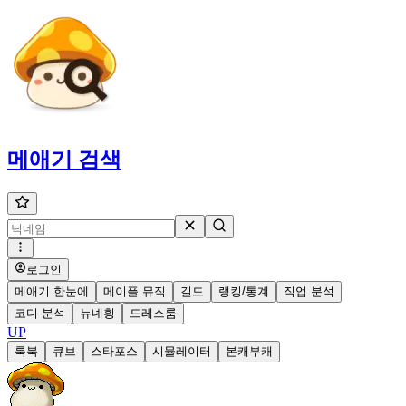
메애기
검색
로그인
메애기 한눈에
메이플 뮤직
길드
랭킹/통계
직업 분석
코디 분석
뉴녜힁
드레스룸
UP
룩북
큐브
스타포스
시뮬레이터
본캐부캐