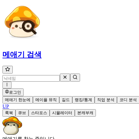
메애기
검색
로그인
메애기 한눈에
메이플 뮤직
길드
랭킹/통계
직업 분석
코디 분석
UP
룩북
큐브
스타포스
시뮬레이터
본캐부캐
메애기를 찾는 중입니다