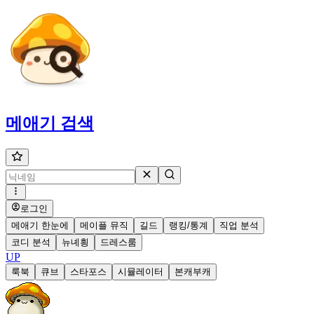
메애기
검색
로그인
메애기 한눈에
메이플 뮤직
길드
랭킹/통계
직업 분석
코디 분석
뉴녜힁
드레스룸
UP
룩북
큐브
스타포스
시뮬레이터
본캐부캐